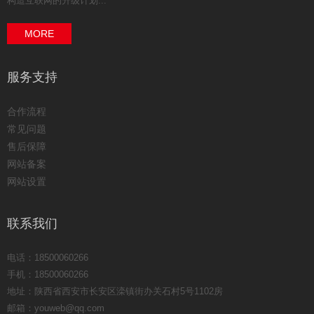
构造互联网的升级计划...
MORE
服务支持
合作流程
常见问题
售后保障
网站备案
网站设置
联系我们
电话：18500060266
手机：18500060266
地址：陕西省西安市长安区滦镇街办关石村5号1102房
邮箱：youweb@qq.com