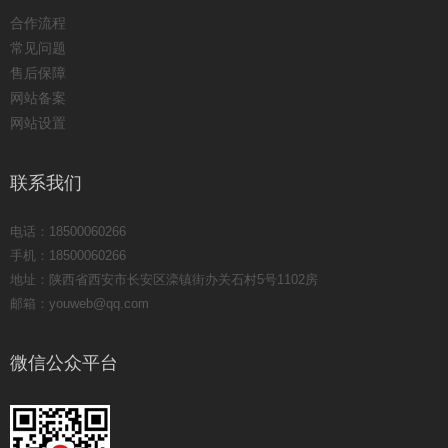
合作流程
常见问题
售后保障
网站备案
网站设置
联系我们
电话：18500060266
手机：18500060266
地址：陕西省西安市长安区滦镇街办关石村5号1102房
邮箱：youweb@qq.com
微信公众平台