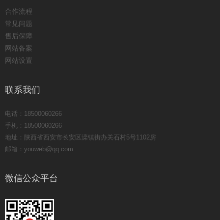
合作流程
常见问题
售后保障
网站备案
网站设置
联系我们
电话：18500060266
手机：18500060266
地址：陕西省西安市长安区滦镇街办关石村5号1102房
邮箱：youweb@qq.com
微信公众平台